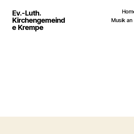
Hom
Ev.-Luth.
Kirchengemeind
Musik an 
e Krempe