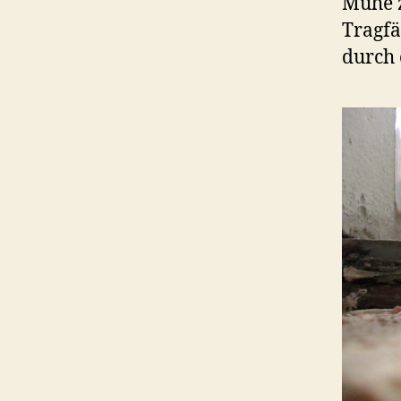
Mühe z
Tragfä
durch 