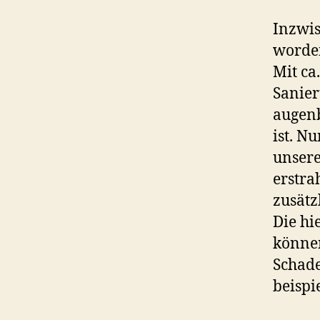
Inzwis
worden
Mit ca
Sanier
augenb
ist. N
unsere
erstra
zusätz
Die hi
können
Schade
beispi