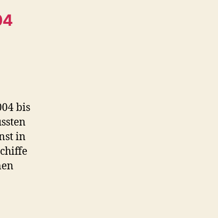
04
04 bis
ssten
nst in
chiffe
men