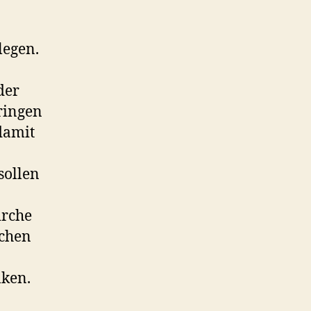
legen.
der
ringen
damit
sollen
irche
ichen
lken.