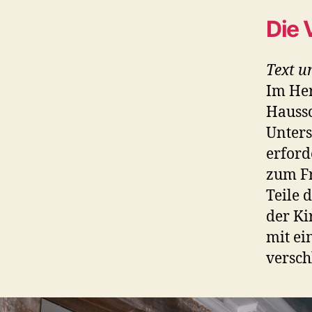
Die 
Text u
Im Her
Haussc
Unters
erford
zum Fr
Teile 
der Ki
mit ei
versch